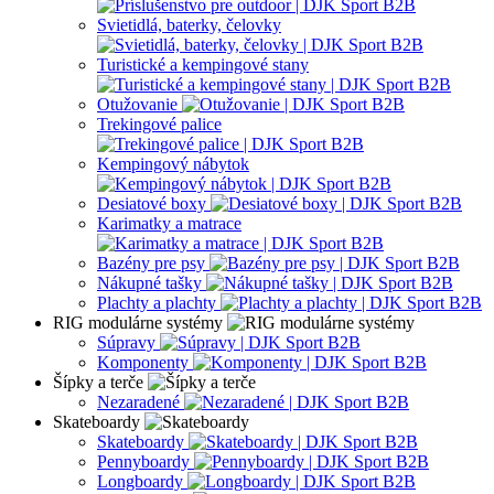
Svietidlá, baterky, čelovky
Turistické a kempingové stany
Otužovanie
Trekingové palice
Kempingový nábytok
Desiatové boxy
Karimatky a matrace
Bazény pre psy
Nákupné tašky
Plachty a plachty
RIG modulárne systémy
Súpravy
Komponenty
Šípky a terče
Nezaradené
Skateboardy
Skateboardy
Pennyboardy
Longboardy