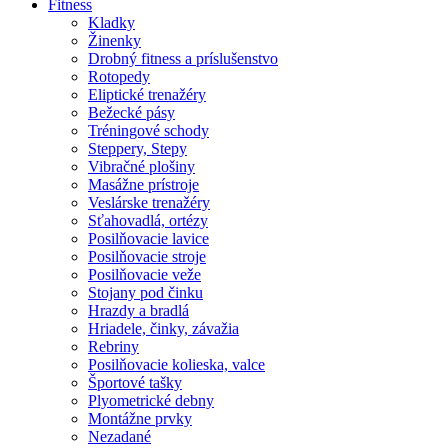
Fitness
Kladky
Žinenky
Drobný fitness a príslušenstvo
Rotopedy
Eliptické trenažéry
Bežecké pásy
Tréningové schody
Steppery, Stepy
Vibračné plošiny
Masážne prístroje
Veslárske trenažéry
Sťahovadlá, ortézy
Posilňovacie lavice
Posilňovacie stroje
Posilňovacie veže
Stojany pod činku
Hrazdy a bradlá
Hriadele, činky, závažia
Rebriny
Posilňovacie kolieska, valce
Športové tašky
Plyometrické debny
Montážne prvky
Nezadané