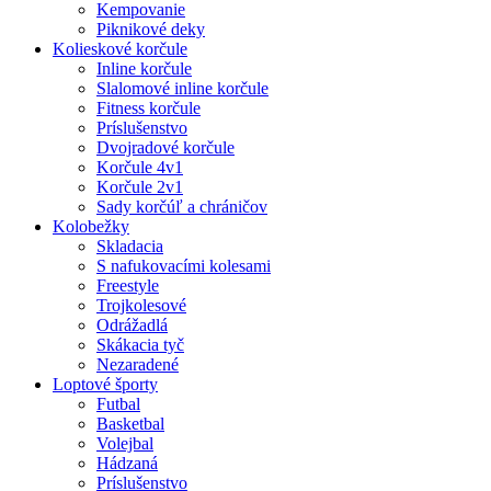
Kempovanie
Piknikové deky
Kolieskové korčule
Inline korčule
Slalomové inline korčule
Fitness korčule
Príslušenstvo
Dvojradové korčule
Korčule 4v1
Korčule 2v1
Sady korčúľ a chráničov
Kolobežky
Skladacia
S nafukovacími kolesami
Freestyle
Trojkolesové
Odrážadlá
Skákacia tyč
Nezaradené
Loptové športy
Futbal
Basketbal
Volejbal
Hádzaná
Príslušenstvo