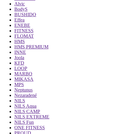
Alvic
BodyS
BUSHIDO
Effea
ENEBE
FITNESS
FLOMAT
HMS
HMS PREMIUM
INNE
Joola
KFD
LOOP
MARBO
MIKASA
MPS
Neptunus
Nezaradené
NILS
NILS Aqua
NILS CAMP
NILS EXTREME
NILS Fun
ONE FITNESS
PROUD