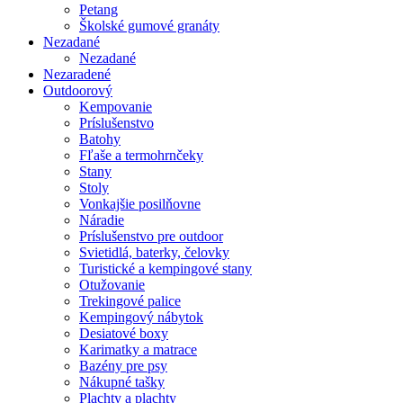
Petang
Školské gumové granáty
Nezadané
Nezadané
Nezaradené
Outdoorový
Kempovanie
Príslušenstvo
Batohy
Fľaše a termohrnčeky
Stany
Stoly
Vonkajšie posilňovne
Náradie
Príslušenstvo pre outdoor
Svietidlá, baterky, čelovky
Turistické a kempingové stany
Otužovanie
Trekingové palice
Kempingový nábytok
Desiatové boxy
Karimatky a matrace
Bazény pre psy
Nákupné tašky
Plachty a plachty