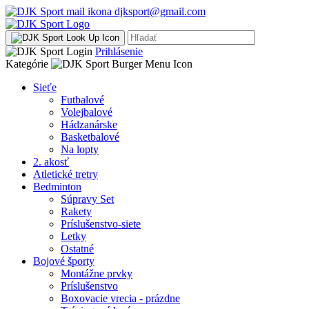
djksport@gmail.com
Prihlásenie
Kategórie
Sieťe
Futbalové
Volejbalové
Hádzanárske
Basketbalové
Na lopty
2. akosť
Atletické tretry
Bedminton
Súpravy Set
Rakety
Príslušenstvo-siete
Letky
Ostatné
Bojové športy
Montážne prvky
Príslušenstvo
Boxovacie vrecia - prázdne