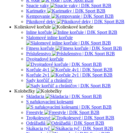
K vode
Spacie vaky
Karimatky
Kempovanie
Piknikové deky
Kolieskové korčule
Inline korčule
Slalomové inline korčule
Fitness korčule
Príslušenstvo
Dvojradové korčule
Korčule 4v1
Korčule 2v1
Sady korčúľ a chráničov
Kolobežky
Skladacia
S nafukovacími kolesami
Freestyle
Trojkolesové
Odrážadlá
Skákacia tyč