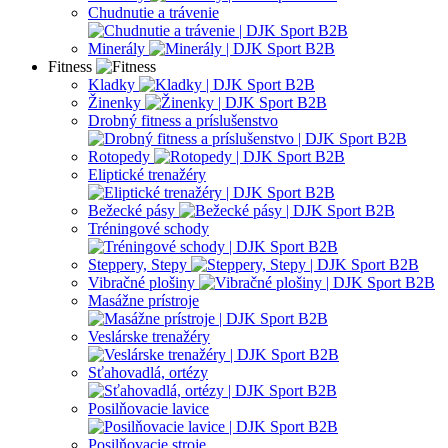
Chudnutie a trávenie
Minerály
Fitness
Kladky
Žinenky
Drobný fitness a príslušenstvo
Rotopedy
Eliptické trenažéry
Bežecké pásy
Tréningové schody
Steppery, Stepy
Vibračné plošiny
Masážne prístroje
Veslárske trenažéry
Sťahovadlá, ortézy
Posilňovacie lavice
Posilňovacie stroje