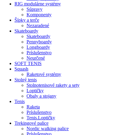
RIG modulárne systémy
Súpravy
Komponenty
Šípky a terče
Nezaradené
Skateboardy
Skateboardy
Pennyboardy
Longboardy
Príslušenstvo
Neurčené
SOFT TENIS
Squash
Raketové systémy
Stolný tenis
Stolnotenisové rakety a sety
Loptičky
Obaly a stojany
Tenis
Raketa
Príslušenstvo
Tenis.Loptičky
Trekingové palice
Nordic walking palice
Príslušenstvo