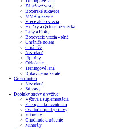
Tréningové laná
Záťažové vesty
Boxerské rukavice
MMA rukavice
Vrece alebo vrecia
Hrušky a rýchlostné vrecká
Lapy a bloky
Boxovacie vrecia - plné
Chrániče holení
Chrániče
Nezadané
Figuríny
Oblečenie
Tréningové laná
Rukavice na karate
Crossminton
Nezadané
Súpravy
Doplnky stravy a výživa
Výživa a suplementácia
Energia a koncentrácia
Ostatné doplnky stravy
Vitamíny
Chudnutie a trávenie
Minerály