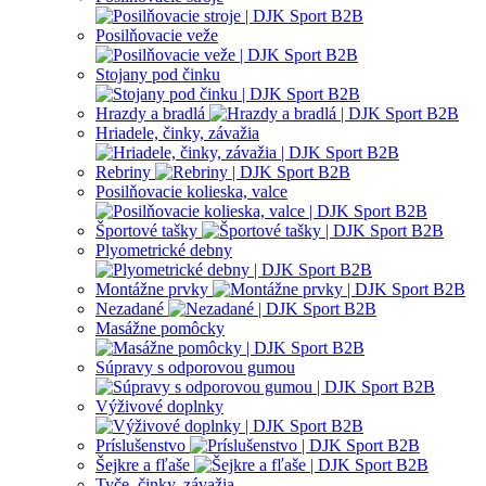
Posilňovacie veže
Stojany pod činku
Hrazdy a bradlá
Hriadele, činky, závažia
Rebriny
Posilňovacie kolieska, valce
Športové tašky
Plyometrické debny
Montážne prvky
Nezadané
Masážne pomôcky
Súpravy s odporovou gumou
Výživové doplnky
Príslušenstvo
Šejkre a fľaše
Tyče, činky, závažia