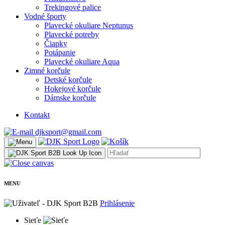
Trekingové palice
Vodné športy
Plavecké okuliare Neptunus
Plavecké potreby
Čiapky
Potápanie
Plavecké okuliare Aqua
Zimné korčule
Detské korčule
Hokejové korčule
Dámske korčule
Kontakt
djksport@gmail.com
MENU
Prihlásenie
Sieťe