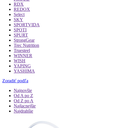
RDX
REDOX
Select
SKY
SPORTVIDA
SPOTI
SPURT
StrongGear
Trec Nutrition
Truesteel
WINNER
WISH
YAPING
YASHIMA
Zoradiť podľa
Najnovšie
Od A po Z
Od Z po A
Najlacnejšie
Najdrahšie