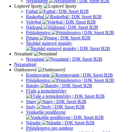
Nezaradené
Loptové športy
Futbal
Basketbal
Volejbal
Hádzaná
Príslušenstvo
Petang
Školské gumové granáty
Nezadané
Nezadané
Nezaradené
Outdoorový
Kempovanie
Príslušenstvo
Batohy
Fľaše a termohrnčeky
Stany
Stoly
Vonkajšie posilňovne
Náradie
Príslušenstvo pre outdoor