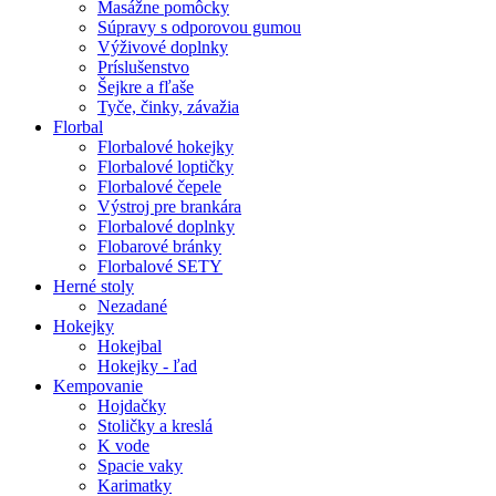
Masážne pomôcky
Súpravy s odporovou gumou
Výživové doplnky
Príslušenstvo
Šejkre a fľaše
Tyče, činky, závažia
Florbal
Florbalové hokejky
Florbalové loptičky
Florbalové čepele
Výstroj pre brankára
Florbalové doplnky
Flobarové bránky
Florbalové SETY
Herné stoly
Nezadané
Hokejky
Hokejbal
Hokejky - ľad
Kempovanie
Hojdačky
Stoličky a kreslá
K vode
Spacie vaky
Karimatky