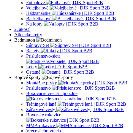
Futbalové
Volejbalové
Hádzanárske
Basketbalové
Na lopty
2. akosť
Atletické tretry
Bedminton
Súpravy Set
Rakety
Príslušenstvo-siete
Letky
Ostatné
Bojové športy
Montážne prvky
Príslušenstvo
Boxovacie vrecia - prázdne
Tréningové laná
Záťažové vesty
Boxerské rukavice
MMA rukavice
Vrece alebo vrecia