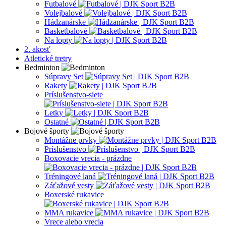
Futbalové
Volejbalové
Hádzanárske
Basketbalové
Na lopty
2. akosť
Atletické tretry
Bedminton
Súpravy Set
Rakety
Príslušenstvo-siete
Letky
Ostatné
Bojové športy
Montážne prvky
Príslušenstvo
Boxovacie vrecia - prázdne
Tréningové laná
Záťažové vesty
Boxerské rukavice
MMA rukavice
Vrece alebo vrecia