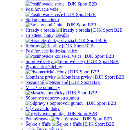
Posilňovacie veže
Stojany pod činku
Hrazdy a bradlá
Hriadele, činky, závažia
Rebriny
Posilňovacie kolieska, valce
Športové tašky
Plyometrické debny
Montážne prvky
Nezadané
Masážne pomôcky
Súpravy s odporovou gumou
Výživové doplnky
Príslušenstvo
Šejkre a fľaše
Tyče, činky, závažia