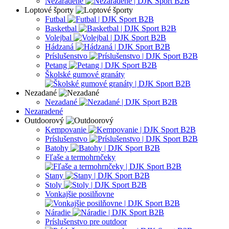
Nezaradené
Loptové športy
Futbal
Basketbal
Volejbal
Hádzaná
Príslušenstvo
Petang
Školské gumové granáty
Nezadané
Nezadané
Nezaradené
Outdoorový
Kempovanie
Príslušenstvo
Batohy
Fľaše a termohrnčeky
Stany
Stoly
Vonkajšie posilňovne
Náradie
Príslušenstvo pre outdoor