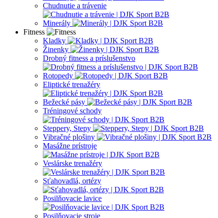
Chudnutie a trávenie
Minerály
Fitness
Kladky
Žinenky
Drobný fitness a príslušenstvo
Rotopedy
Eliptické trenažéry
Bežecké pásy
Tréningové schody
Steppery, Stepy
Vibračné plošiny
Masážne prístroje
Veslárske trenažéry
Sťahovadlá, ortézy
Posilňovacie lavice
Posilňovacie stroje