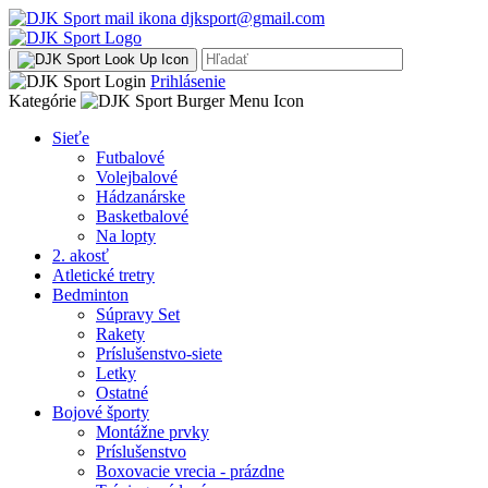
djksport@gmail.com
Prihlásenie
Kategórie
Sieťe
Futbalové
Volejbalové
Hádzanárske
Basketbalové
Na lopty
2. akosť
Atletické tretry
Bedminton
Súpravy Set
Rakety
Príslušenstvo-siete
Letky
Ostatné
Bojové športy
Montážne prvky
Príslušenstvo
Boxovacie vrecia - prázdne