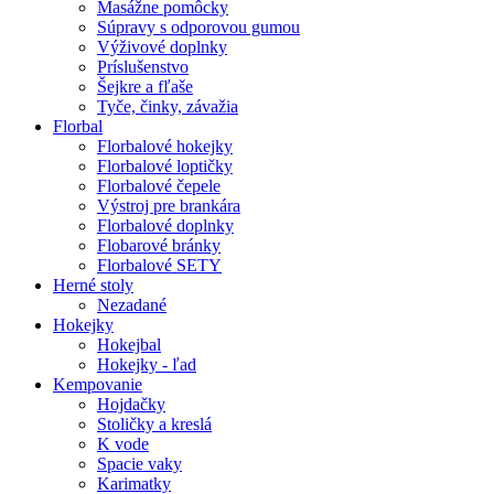
Masážne pomôcky
Súpravy s odporovou gumou
Výživové doplnky
Príslušenstvo
Šejkre a fľaše
Tyče, činky, závažia
Florbal
Florbalové hokejky
Florbalové loptičky
Florbalové čepele
Výstroj pre brankára
Florbalové doplnky
Flobarové bránky
Florbalové SETY
Herné stoly
Nezadané
Hokejky
Hokejbal
Hokejky - ľad
Kempovanie
Hojdačky
Stoličky a kreslá
K vode
Spacie vaky
Karimatky