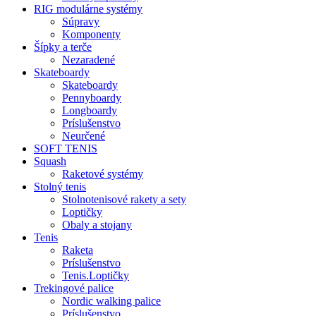
RIG modulárne systémy
Súpravy
Komponenty
Šípky a terče
Nezaradené
Skateboardy
Skateboardy
Pennyboardy
Longboardy
Príslušenstvo
Neurčené
SOFT TENIS
Squash
Raketové systémy
Stolný tenis
Stolnotenisové rakety a sety
Loptičky
Obaly a stojany
Tenis
Raketa
Príslušenstvo
Tenis.Loptičky
Trekingové palice
Nordic walking palice
Príslušenstvo