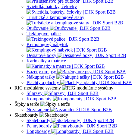
Svietidlá, baterky, čelovky
Turistické a kempingové stany
Otužovanie
Trekingové palice
Kempingový nábytok
Desiatové boxy
Karimatky a matrace
Bazény pre psy
Nákupné tašky
Plachty a plachty
RIG modulárne systémy
Súpravy
Komponenty
Šípky a terče
Nezaradené
Skateboardy
Skateboardy
Pennyboardy
Longboardy