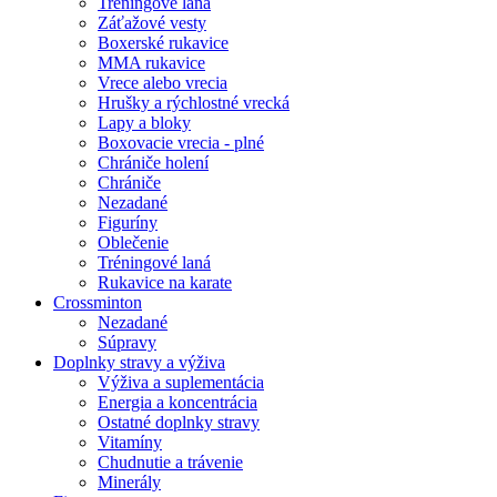
Tréningové laná
Záťažové vesty
Boxerské rukavice
MMA rukavice
Vrece alebo vrecia
Hrušky a rýchlostné vrecká
Lapy a bloky
Boxovacie vrecia - plné
Chrániče holení
Chrániče
Nezadané
Figuríny
Oblečenie
Tréningové laná
Rukavice na karate
Crossminton
Nezadané
Súpravy
Doplnky stravy a výživa
Výživa a suplementácia
Energia a koncentrácia
Ostatné doplnky stravy
Vitamíny
Chudnutie a trávenie
Minerály