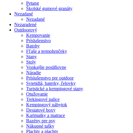
Petang
Školské gumové granáty
Nezadané
Nezadané
Nezaradené
Outdoorový
Kempovanie
Príslušenstvo
Batohy
Fľaše a termohrnčeky
Stany
Stoly
Vonkajšie posilňovne
Náradie
Príslušenstvo pre outdoor
Svietidlá, baterky, čelovky
Turistické a kempingové stany
Otužovanie
Trekingové palice
Kempingový nábytok
Desiatové boxy
Karimatky a matrace
Bazény pre psy
Nákupné tašky
Plachty a plachty