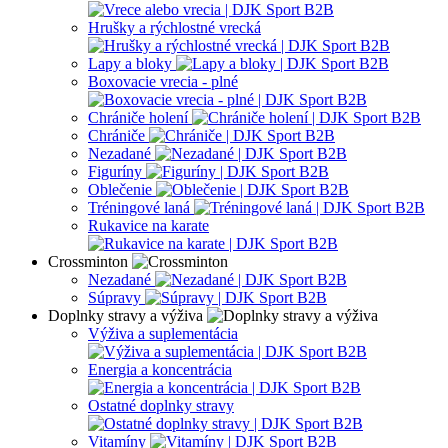
Hrušky a rýchlostné vrecká
Lapy a bloky
Boxovacie vrecia - plné
Chrániče holení
Chrániče
Nezadané
Figuríny
Oblečenie
Tréningové laná
Rukavice na karate
Crossminton
Nezadané
Súpravy
Doplnky stravy a výživa
Výživa a suplementácia
Energia a koncentrácia
Ostatné doplnky stravy
Vitamíny