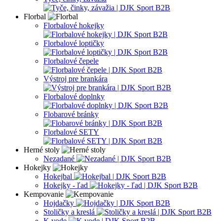
Florbal
Florbalové hokejky
Florbalové loptičky
Florbalové čepele
Výstroj pre brankára
Florbalové doplnky
Flobarové bránky
Florbalové SETY
Herné stoly
Nezadané
Hokejky
Hokejbal
Hokejky - ľad
Kempovanie
Hojdačky
Stoličky a kreslá
K vode