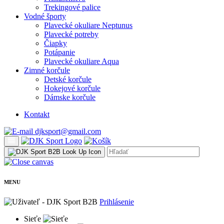
Trekingové palice
Vodné športy
Plavecké okuliare Neptunus
Plavecké potreby
Čiapky
Potápanie
Plavecké okuliare Aqua
Zimné korčule
Detské korčule
Hokejové korčule
Dámske korčule
Kontakt
djksport@gmail.com
MENU
Prihlásenie
Sieťe