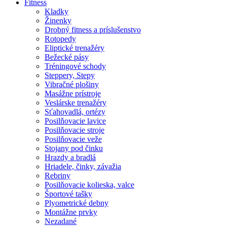
Fitness
Kladky
Žinenky
Drobný fitness a príslušenstvo
Rotopedy
Eliptické trenažéry
Bežecké pásy
Tréningové schody
Steppery, Stepy
Vibračné plošiny
Masážne prístroje
Veslárske trenažéry
Sťahovadlá, ortézy
Posilňovacie lavice
Posilňovacie stroje
Posilňovacie veže
Stojany pod činku
Hrazdy a bradlá
Hriadele, činky, závažia
Rebriny
Posilňovacie kolieska, valce
Športové tašky
Plyometrické debny
Montážne prvky
Nezadané