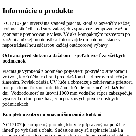
Informácie o produkte
NC17107 je univerzálna stanová plachta, ktorá sa osvedčí v každej
terénnej situácii – od survivalových výprav cez kempovanie až po
spontánne prenocovanie v lese. Vďaka kompaktným rozmerom po
zložení a nízkej hmotnosti sa ľahko vojde do batohu a stane sa
nepostrádateľnou súčasťou každej outdoorovej výbavy.
Ochrana pred slnkom a dažďom – spoľahlivosť za všetkých
podmienok
Plachta je vyrobená z odolného polyesteru pokrytého striebornou
vrstvou, ktorá účinne chráni pred dažďom i nadmerným slnečným
žiarením. Povlak odráža UV lúče a obmedzuje zahrievanie priestoru
pod plachtou, čo z nej robí ideálne riešenie pre slnečné i daždivé
dni. Vodoodolnosť na úrovni 1000 mm vodného stĺpca zabezpečuje
vysoký komfort použitia aj v nepriaznivých poveternostných
podmienkach.
Kompletná sada s napínacími šnúrami a kolíkmi
NC17107 je kompletný produkt, ktorý je pripravený na použitie
ihneď po vybalení z obalu. Súčasťou sady sú napínacie lanká a
stanové kolíky, ktoré umožňujú rýchlu a stabilnú montáž plachty v