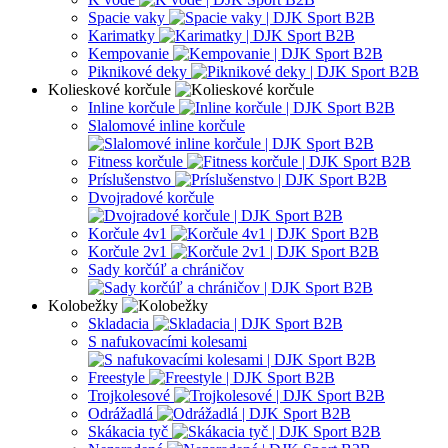
Spacie vaky
Karimatky
Kempovanie
Piknikové deky
Kolieskové korčule
Inline korčule
Slalomové inline korčule
Fitness korčule
Príslušenstvo
Dvojradové korčule
Korčule 4v1
Korčule 2v1
Sady korčúľ a chráničov
Kolobežky
Skladacia
S nafukovacími kolesami
Freestyle
Trojkolesové
Odrážadlá
Skákacia tyč