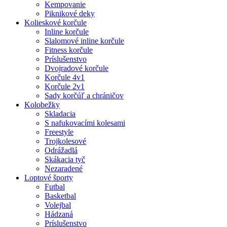
Kempovanie
Piknikové deky
Kolieskové korčule
Inline korčule
Slalomové inline korčule
Fitness korčule
Príslušenstvo
Dvojradové korčule
Korčule 4v1
Korčule 2v1
Sady korčúľ a chráničov
Kolobežky
Skladacia
S nafukovacími kolesami
Freestyle
Trojkolesové
Odrážadlá
Skákacia tyč
Nezaradené
Loptové športy
Futbal
Basketbal
Volejbal
Hádzaná
Príslušenstvo