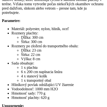
teréne. Vďaka tomu vytvoríte počas niekoľkých okamihov ochranu
pred dažďom, slnkom alebo vetrom – presne tam, kde ju
potrebujete.
Parametre:
Materiál: polyester, nylon, hliník, oceľ
Rozmery plachty:
Dĺžka: 300 cm
Šírka: 300 cm
Rozmery po zložení do transportného obalu:
Dĺžka: 23 cm
Šírka: 22 cm
Výška: 8 cm
Sada obsahuje:
1 x plachta
6 x 200 cm napínacia šnúra
4 x stanový kolík
1 x transportný obal
Hliníkový povlak odrážajúci UV žiarenie
Vodoodolnosť: 1000 mm H2O
Hmotnosť sady: 770 g
Hmotnosť plachty: 620 g
Upozornenie: